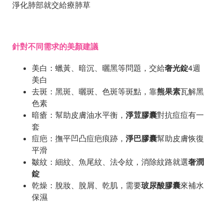
淨化肺部就交給療肺草
針對不同需求的美顏建議
美白：蠟黃、暗沉、曬黑等問題，交給
奢光錠
4週
美白
去斑：黑斑、曬斑、色斑等斑點，靠
熊果素
瓦解黑
色素
暗瘡：幫助皮膚油水平衡，
淨荳膠囊
對抗痘痘有一
套
痘疤：撫平凹凸痘疤痕跡，
淨巴膠囊
幫助皮膚恢復
平滑
皺紋：細紋、魚尾紋、法令紋，消除紋路就選
奢潤
錠
乾燥：脫妝、脫屑、乾肌，需要
玻尿酸膠囊
來補水
保濕