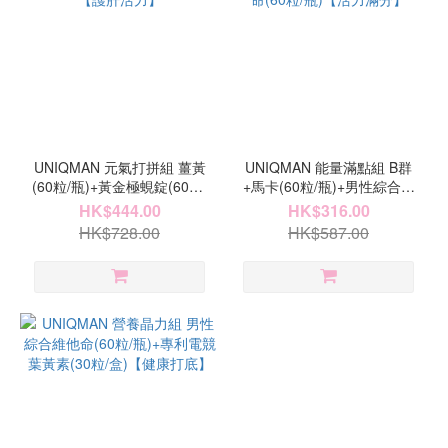
UNIQMAN 元氣打拼組 薑黃
UNIQMAN 能量滿點組 B群
(60粒/瓶)+黃金極蜆錠(60粒/
+馬卡(60粒/瓶)+男性綜合維
瓶)【護肝活力】
他命(60粒/瓶)【活力滿分】
HK$444.00
HK$316.00
HK$728.00
HK$587.00