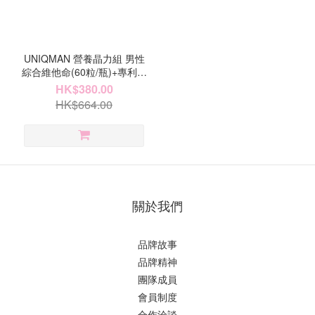
UNIQMAN 營養晶力組 男性
綜合維他命(60粒/瓶)+專利電
競葉黃素(30粒/盒)【健康打
HK$380.00
底】
HK$664.00
關於我們
品牌故事
品牌精神
團隊成員
會員制度
合作洽談