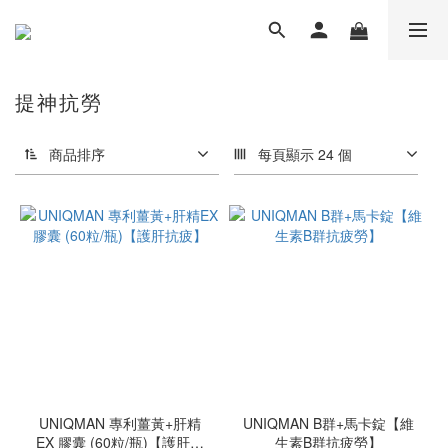
提神抗勞
商品排序
每頁顯示 24 個
UNIQMAN 專利薑黃+肝精
UNIQMAN B群+馬卡錠【維
EX 膠囊 (60粒/瓶)【護肝抗
生素B群抗疲勞】