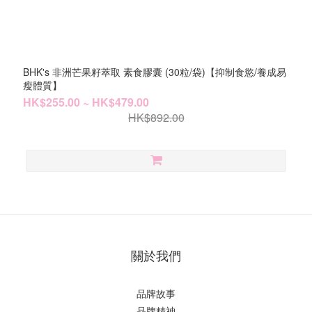
BHK's 非洲芒果籽萃取 素食膠囊 (30粒/袋)【抑制食慾/養成易
瘦體質】
HK$255.00 ~ HK$479.00
HK$892.00
關於我們
品牌故事
品牌精神