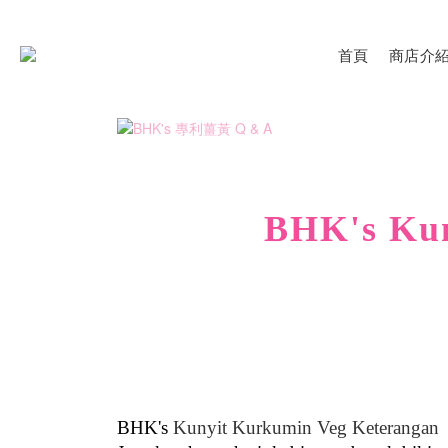
首頁
商店介
BHK's
Ku
BHK's
Kunyit Kurkumin Veg Keterangan