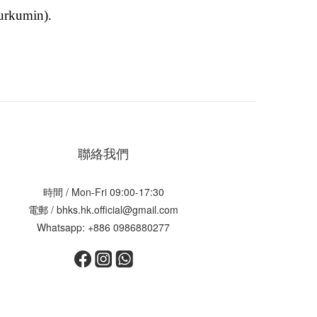
kurkumin).
聯絡我們
時間 / Mon-Fri 09:00-17:30
電郵 / bhks.hk.official@gmail.com
Whatsapp: +886 0986880277