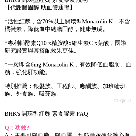
【代謝膽固醇 助血管通暢】
*活性紅麴，含70%以上開環型Monacolin K，不含
橘黴素，降低血中總膽固醇，健康無礙。
*專利輔酵素Q10 x精胺酸x維生素C x葉酸，國際
研究證實與其搭配效果更佳。
*一粒即含6mg Monacolin K，有效降低血脂肪、血
糖，強化肝功能。
特別推薦：銀髮族、工程師、應酬族、加班輪班
族、外食族、吸菸族。
ID :Q0114
BHK's 開環型紅麴 素食膠囊 FAQ
Q：功效?
A：主要可降血脂、降血壓、預防動脈硬化等心血