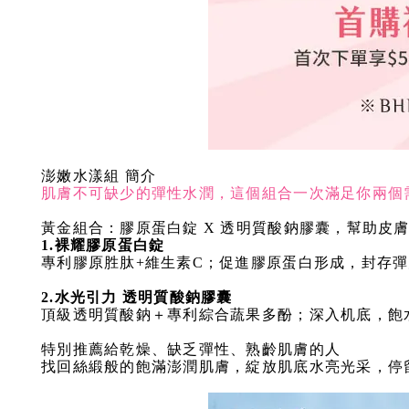
澎嫩水漾組 簡介
肌膚不可缺少的彈性水潤，這個組合一次滿足你兩個
黃金組合：膠原蛋白錠 X 透明質酸鈉膠囊，幫助皮
1.裸耀膠原蛋白錠
專利膠原胜肽+維生素C；促進膠原蛋白形成，封存
2.
水光引力 透明質酸鈉膠囊
頂級透明質酸鈉＋專利綜合蔬果多酚；深入机底，飽
特別推薦給乾燥、缺乏彈性、熟齡肌膚的人
找回絲緞般的飽滿澎潤肌膚，綻放肌底水亮光采，停