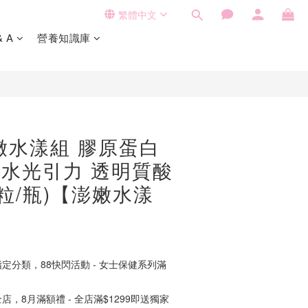
繁體中文
立即購買
& A
營養知識庫
澎嫩水漾組 膠原蛋白
)+水光引力 透明質酸
0粒/瓶)【澎嫩水漾
定分類，88快閃活動 - 女士保健系列滿
店，8月滿額禮 - 全店滿$1299即送獨家