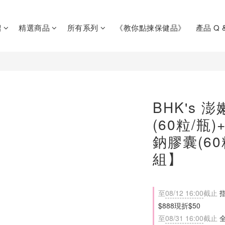
紹
精選商品
所有系列
《教你點揀保健品》
產品 Q 
BHK's 
(60粒/瓶
鈉膠囊(6
組】
至
08/12 16:00
截止
指
$888現折$50
至
08/31 16:00
截止
全