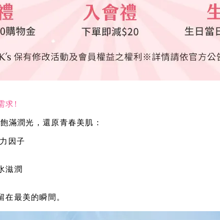
需求!
膚飽滿潤光，還原青春美肌：
彈力因子
水滋潤
留在最美的瞬間。