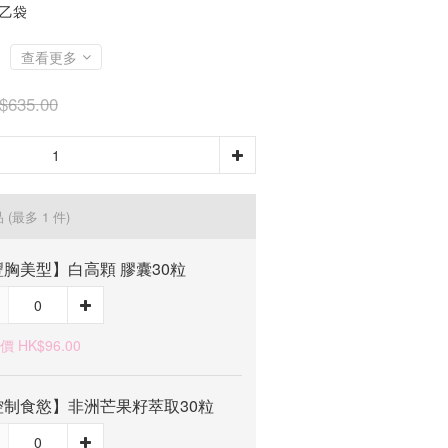
 乙袋
查看更多
$635.00
品
(最多 1 件)
豐胸美型】白高顆 膠囊30粒
 HK$96.00
控制食慾】非洲芒果籽萃取30粒