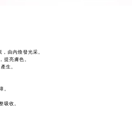
色素，由內煥發光采。
，提亮膚色。
的產生。
障。
整吸收。