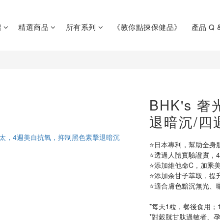
紹
精選商品
所有系列
《教你點揀保健品》
產品 Q 
BHK's 
退暗沉/四
⭐日本專利，幫助全身
⭐透過人體實驗證實，
⭐添加維他命C，加乘
⭐添加余甘子萃取，提
⭐適合膚色黯沉無光、
*每天1粒，餐後食用；
*對穀胱甘肽過敏者、