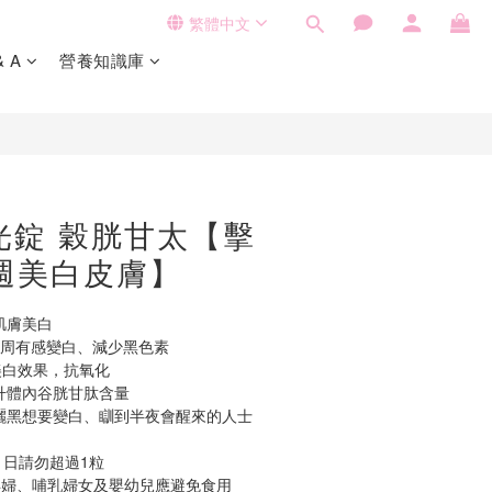
繁體中文
立即購買
& A
營養知識庫
奢光錠 穀胱甘太【擊
週美白皮膚】
肌膚美白
4周有感變白、減少黑色素
美白效果，抗氧化
升體內谷胱甘肽含量
曬黑想要變白、瞓到半夜會醒來的人士
1日請勿超過1粒
孕婦、哺乳婦女及嬰幼兒應避免食用