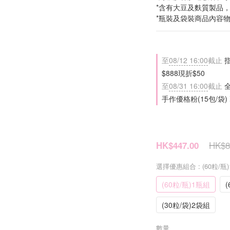
*含有大豆及麩質製品
*瓶裝及袋裝商品內容
至
08/12 16:00
截止
指
$888現折$50
至
08/31 16:00
截止
全
手作優格粉(15包/袋)
HK$8
HK$447.00
選擇優惠組合
: (60粒/瓶
(60粒/瓶)1瓶組
(
(30粒/袋)2袋組
數量