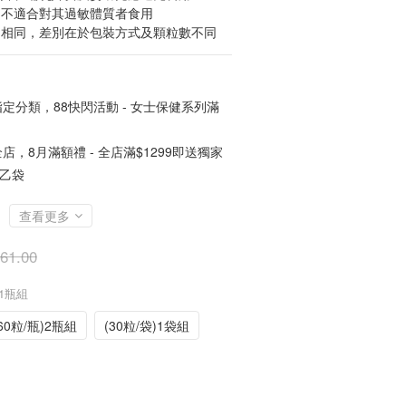
，不適合對其過敏體質者食用
物相同，差別在於包裝方式及顆粒數不同
定分類，88快閃活動 - 女士保健系列滿
店，8月滿額禮 - 全店滿$1299即送獨家
 乙袋
查看更多
61.00
)1瓶組
60粒/瓶)2瓶組
(30粒/袋)1袋組