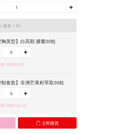
品
(最多 1 件)
豐胸美型】白高顆 膠囊30粒
 HK$96.00
控制食慾】非洲芒果籽萃取30粒
 HK$144.00
立即購買