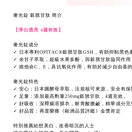
奢光錠 穀胱甘肽 簡介
【淨白透亮 4週有效】
奢光錠成分
✓ 日本專利OPITAC®穀胱甘肽GSH，有助抑制黑
✓ 余甘子萃取，超級水果多酚，與穀胱甘肽協同作用
✓ 維他命C、E，具抗氧化作用，有助於減少自由基
奢光錠特色
✓ 安心：日本圓酵母萃取，法規核可來源，安全有保
✓ 足量：添加最高劑量250mg穀胱甘肽，4週見效。
✓ 好吸收：深釋腸溶膜衣，耐胃酸膽鹼，精華成分完
✓ 好品質：再度榮獲《歐洲品質評鑑》金獎肯定
特別推薦給想美白，改善暗沉的人士