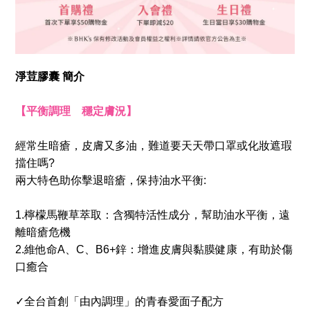
淨荳膠囊 簡介
【平衡調理　穩定膚況】
經常生暗瘡，皮膚又多油，難道要天天帶口罩或化妝遮瑕
擋住嗎?
兩大特色助你擊退暗瘡，保持油水平衡:
1.檸檬馬鞭草萃取：含獨特活性成分，幫助油水平衡，遠
離暗瘡危機
2.維他命A、C、B6+鋅：增進皮膚與黏膜健康，有助於傷
口癒合
✓全台首創「由內調理」的青春愛面子配方