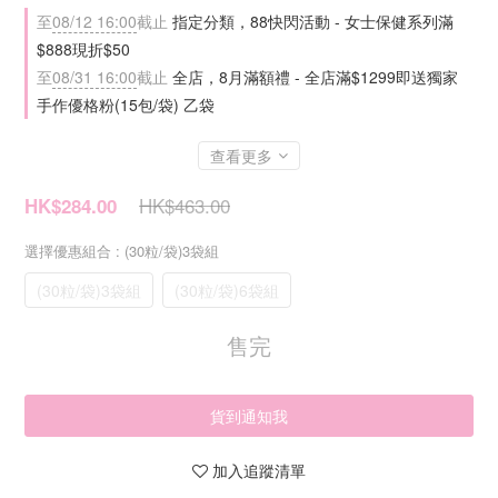
至
08/12 16:00
截止
指定分類，88快閃活動 - 女士保健系列滿
$888現折$50
至
08/31 16:00
截止
全店，8月滿額禮 - 全店滿$1299即送獨家
手作優格粉(15包/袋) 乙袋
查看更多
HK$463.00
HK$284.00
選擇優惠組合
: (30粒/袋)3袋組
(30粒/袋)3袋組
(30粒/袋)6袋組
售完
貨到通知我
加入追蹤清單