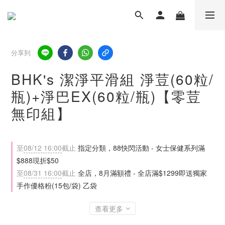
分享到
BHK's 潔淨平滑組 淨荳(60粒/
瓶)+淨巴EX(60粒/瓶)【零荳
無印組】
至
08/12 16:00
截止
指定分類，88快閃活動 - 女士保健系列滿
$888現折$50
至
08/31 16:00
截止
全店，8月滿額禮 - 全店滿$1299即送獨家
手作優格粉(15包/袋) 乙袋
查看更多