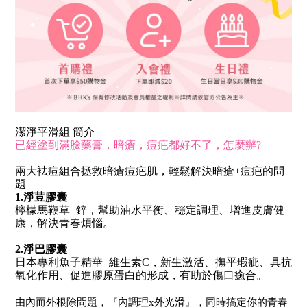
潔淨平滑組 簡介
已經塗到滿臉藥膏，暗瘡，痘疤都好不了，怎麼辦?
兩大袪痘組合拯救暗瘡痘疤肌，輕鬆解決暗瘡+痘疤的問
題
1.淨荳膠囊
檸檬馬鞭草+鋅，幫助油水平衡、穩定調理、增進皮膚健
康，解決青春煩惱。
2.淨巴膠囊
日本專利魚子精華+維生素C，新生激活、撫平瑕疵、具抗
氧化作用、促進膠原蛋白的形成，有助於傷口癒合。
由內而外根除問題，『內調理x外光滑』，同時搞定你的青春