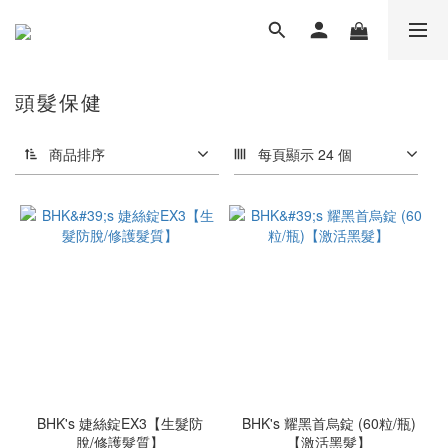
頭髮保健
商品排序
每頁顯示 24 個
BHK's 婕絲錠EX3【生髮防
BHK's 耀黑首烏錠 (60粒/瓶)
脫/修護髮質】
【激活黑髮】