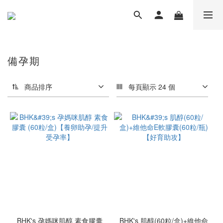
備孕期
商品排序
每頁顯示 24 個
BHK's 孕媽咪肌醇 素食膠囊
BHK's 肌醇(60粒/盒)+維他命