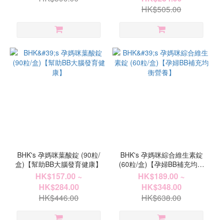
HK$505.00
BHK's 孕媽咪葉酸錠 (90粒/
BHK's 孕媽咪綜合維生素錠
盒)【幫助BB大腦發育健康】
(60粒/盒)【孕婦BB補充均衡
營養】
HK$157.00 ~
HK$189.00 ~
HK$284.00
HK$348.00
HK$446.00
HK$638.00