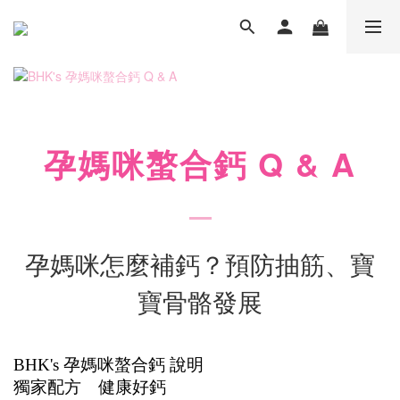
孕媽咪螯合鈣
Q & A
孕媽咪怎麼補鈣？預防抽筋、寶
寶骨骼發展
BHK's 孕媽咪螯合鈣 說明
獨家配方 健康好鈣