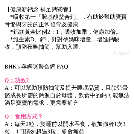
【健康新鈣念 補足鈣營養】
*吸收第一「胺基酸螯合鈣」，有助於幫助寶寶
骨骼與牙齒的正常發育及健康。
*鈣鎂黃金比例2：1，吸收加乘，健康加倍。
　*維生素D、鉀，針對孕媽咪增量，增進鈣吸
收，預防夜晚抽筋，幫助入睡。
ID :Q0093
BHK's 孕媽咪螯合鈣 FAQ
Q：功效?
A：可以幫助預防抽筋及提升睡眠品質，且胎兒骨
骼成長所需的鈣源自於母體，飲食中的鈣可能無法
滿足寶寶的需求，更需要補充
Q：食用方式？
A：每天2粒，於睡前以開水吞食，欲加強者1次3
粒，1日請勿超過3粒，多食無益