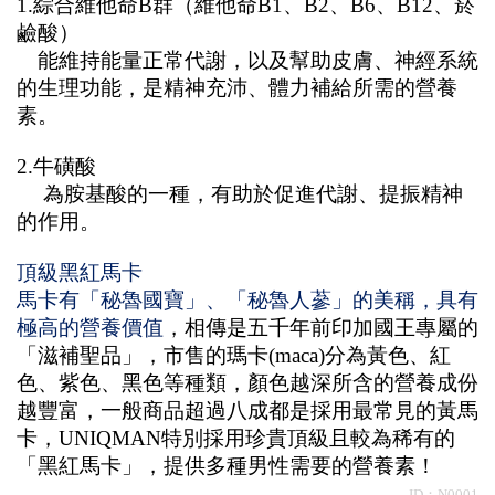
1.綜合維他命B群（維他命B1、B2、B6、B12、菸
鹼酸）
　能維持能量正常代謝，以及幫助皮膚、神經系統
的生理功能，是精神充沛、體力補給所需的營養
素。
2.牛磺酸
　 為胺基酸的一種，有助於促進代謝、提振精神
的作用。
頂級黑紅馬卡
馬卡有「秘魯國寶」、「秘魯人蔘」的美稱，具有
極高的營養價值
，相傳是五千年前印加國王專屬的
「滋補聖品」，市售的瑪卡(maca)分為黃色、紅
色、紫色、黑色等種類，顏色越深所含的營養成份
越豐富，一般商品超過八成都是採用最常見的黃馬
卡，UNIQMAN特別採用珍貴頂級且較為稀有的
「黑紅馬卡」，提供多種男性需要的營養素！
ID：N0001