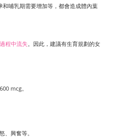
孕和哺乳期需要增加等，都會造成體內葉
過程中流失
。因此，建議有生育規劃的女
0 mcg。
易怒、興奮等。