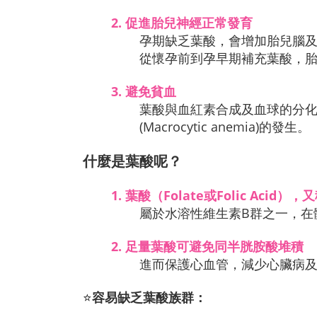
2.
促進胎兒神經正常發育
孕期缺乏葉酸，會增加胎兒腦及
從懷孕前到孕早期補充葉酸，胎
3.
避免貧血
葉酸與血紅素合成及血球的分
(Macrocytic anemia)的發生。
什麼是葉酸呢？
1.
葉酸（Folate或Folic Acid）
屬於水溶性維生素B群之一，在
2.
足量葉酸可避免同半胱胺酸堆積
進而保護心血管，減少心臟病
⭐
容易缺乏葉酸族群：