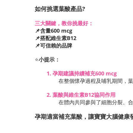
如何挑選葉酸產品?
三大關鍵，教你挑最好：
📌
含量600 mcg
📌
搭配維生素B12
📌
可信賴的品牌
⭐
小提示：
1.
 孕期建議持續補充600 mcg
在整個懷孕過程及哺乳期間，葉
2.
葉酸與維生素B12協同作用
在體內共同參與了細胞分裂、合
孕期適當補充葉酸，讓寶寶大腦健康