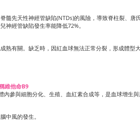
脊髓先天性神經管缺陷(NTDs)的風險，導致脊柱裂、
兒神經管缺陷發生率能降低72%。
化成熟有關。缺乏時，因紅血球無法正常分裂，形成體型
，又稱維他命B9
體內參與細胞分化、生殖、血紅素合成等，是血球增生與
及腦中風的發生。