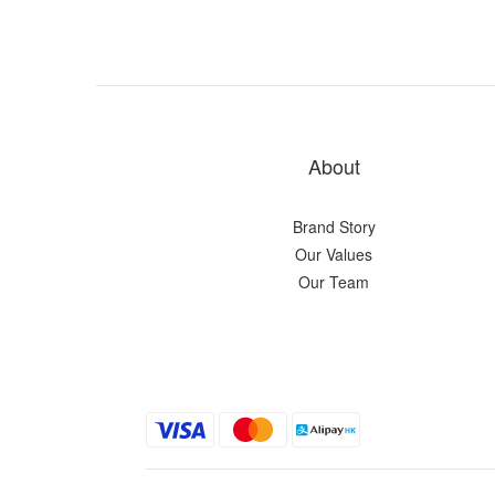
About
Brand Story
Our Values
Our Team