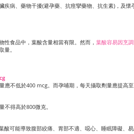
臟疾病、藥物干擾(避孕藥、抗痙攣藥物、抗生素)，及懷
物性食品中，葉酸含量相當有限。然而，
葉酸容易因烹調
取量。
cg
應不低於400 mcg。而孕哺期，每天攝取劑量應提高至60
量不得高於800微克。
／天的葉酸可能導致腹部絞痛、胃部不適、噁心、睡眠障礙、