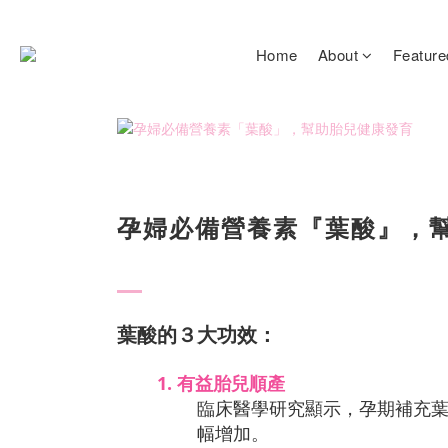
Home
About
Feature
孕婦必備營養素『葉酸』，
葉酸的３大功效：
1.
有益胎兒順產
臨床醫學研究顯示，孕期補充
幅增加。