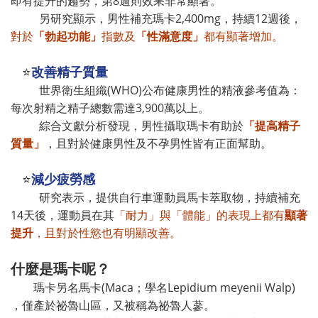
即有提升的趨勢，第8週則效果非常顯著。
另研究顯示，男性補充瑪卡2,400mg，持續12週後，
對於
「勃起功能」
指數及
「性滿意度」
都有顯著增加。
改善精子質量
⭐
世界衛生組織(WHO)公布健康男性的精液參考值為：
每次射精之精子總數需達3,900萬以上。
綜合文獻分析發現，男性攝取瑪卡有助於
「提高精子
質量」
，且對於健康男性及不孕男性皆有正面幫助。
減少疲勞感
⭐
研究表示，提供自行車運動員馬卡萃取物，持續補充
14天後，運動員在其
「耐力」與「體能」的表現上都有
顯著
提升
，且對於性慾也有明顯改善。
什麼是瑪卡呢？
瑪卡另名馬卡(Maca；學名Lepidium meyenii Walp)
，僅產於祕魯山區，又被稱為祕魯人蔘。