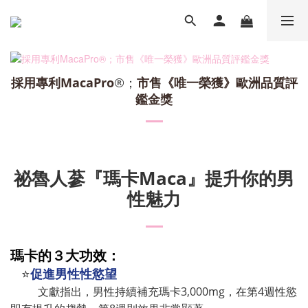
採用專利MacaPro
®；
市售
《
唯一
榮獲
》
歐洲品質評
鑑金獎
祕魯人蔘『瑪卡Maca』提升你的男
性魅力
瑪卡的３大功效：
促進男性性慾望
⭐
文獻指出，男性持續補充瑪卡3,000mg，在第4週性慾