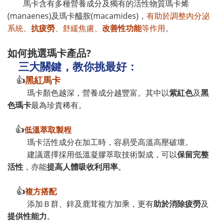
馬卡含有多種營養成分及獨有的活性物質瑪卡烯
(manaenes)及瑪卡醯胺(macamides)，
有助於調整內分泌
系統、
抗疲勞
、舒緩焦慮、
改善性功能
等作用
。
如何挑選瑪卡產品?
三大關鍵，教你挑最好：
黑紅馬卡
👍
瑪卡顏色越深，營養成分越豐富。其中以
紫紅色
及
黑
色瑪卡
最為珍貴稀有。
低溫萃取製程
👍
瑪卡活性成分在加工時，容易受高溫高壓破壞。
建議選擇採用低溫凝膠萃取技術製成，可以
保留完整
活性
，亦能
提高人體吸收利用率
。
複方搭配
👍
添加Ｂ群、鋅及鹿茸複方加乘，更有
助於消除疲勞
及
提供性能力
。