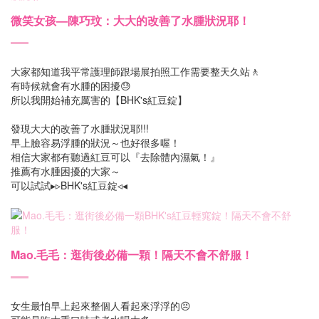
微笑女孩—陳巧玟：大大的改善了水腫狀況耶！
大家都知道我平常護理師跟場展拍照工作需要整天久站🚶
有時候就會有水腫的困擾😓
所以我開始補充厲害的【BHK's紅豆錠】
發現大大的改善了水腫狀況耶!!!
早上臉容易浮腫的狀況～也好很多喔！
相信大家都有聽過紅豆可以『去除體內濕氣！』
推薦有水腫困擾的大家～
可以試試▸▹BHK's紅豆錠◃◂
Mao.毛毛：逛街後必備一顆！隔天不會不舒服！
女生最怕早上起來整個人看起來浮浮的😣