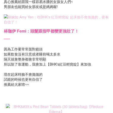
真心推薦給跟我一樣容易水腫的女孩女人們~
男朋友也能買給女朋友或是媽媽喔!
林珈伊 Femi：頭髮跟指甲都變更強壯了！
因為工作要常常面對鏡頭
如果飲食沒有注意或者睡前喝太多水
隔天就會整身都會非常明顯
所以除了靠運動，我會加上【BHK's紅豆輕窕錠】來加強
現在起床時臉不會拋拋的
試鏡的時候也更有自信了
推薦給大家唷~~