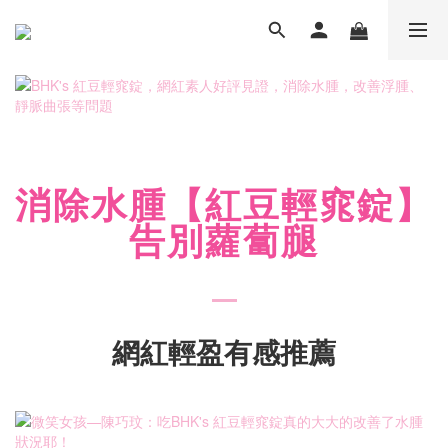
消除水腫【紅豆輕窕錠】
告別蘿蔔腿
網紅輕盈有感推薦