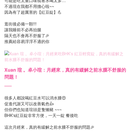
可能是吃太重口味或者水喝太多…
不過現在我都不用擔心啦~~
因為有了超厲害的【紅豆錠】💪
逛街後必備一顆!!!
讓我睡前不必再抬腿
隔天也不會再不舒服了🎉
推薦給容易浮浮不適的你
Xuan 瑄 。卓小瑄：月經來，真的有緩解之前水腫不舒服的
問題！
很多人都說喝紅豆水可以消水腫😍
促進代謝又可以改善氣色👍
但你們也知道瑄頭是隻懶豬 ~~~
BHK's紅豆錠非常方便，一天一錠 餐後吃
這次月經來，真的有緩解之前水腫不舒服的問題🎉