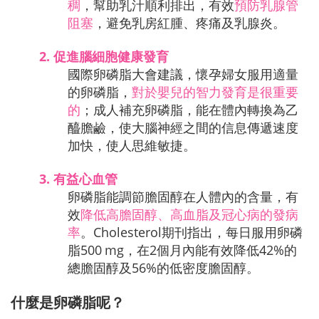
稠
，幫助乳汁順利排出，有效
預防乳腺管
阻塞
，避免乳房紅腫、疼痛及乳腺炎。
2.
促進腦細胞健康發育
國際卵磷脂大會建議，懷孕婦女服用適量
的卵磷脂，
對於嬰兒的智力發育是很重要
的
；成人補充卵磷脂，能在體內轉換為乙
醯膽鹼，使大腦神經之間的信息傳遞速度
加快，使人思維敏捷。
3.
有益心血管
卵磷脂能調節膽固醇在人體內的含量，有
效
降低高膽固醇、高血脂及冠心病的發病
率
。Cholesterol期刊指出，每日服用卵磷
脂500 mg，在2個月內能有效降低42%的
總膽固醇及56%的低密度膽固醇。
什麼是卵磷脂呢？