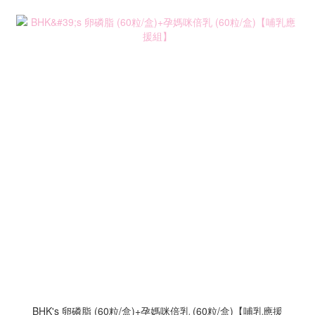
BHK's 卵磷脂 (60粒/盒)+孕媽咪倍乳 (60粒/盒)【哺乳應援