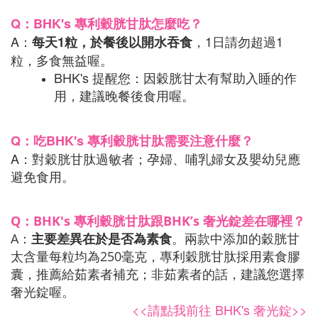
Q：BHK's 專利穀胱甘肽怎麼吃？
A：
，1日請勿超過1
每天1粒，於餐後以開水吞食
粒，多食無益喔。
BHK's 提醒您：因穀胱甘太有幫助入睡的作
用，建議晚餐後食用喔。
Q：吃BHK's 專利穀胱甘肽需要注意什麼？
A：對穀胱甘肽過敏者；孕婦、哺乳婦女及嬰幼兒應
避免食用。
Q：
BHK's 專利穀胱甘肽跟
BHK’s 奢光錠差在哪裡？
A：
主要差異在於是否為素食
。兩款中添加的穀胱甘
太含量每粒均為250毫克，專利穀胱甘肽採用素食膠
囊，推薦給茹素者補充；非茹素者的話，建議您選擇
奢光錠喔。
<<請點我前往 BHK's 奢光錠>>