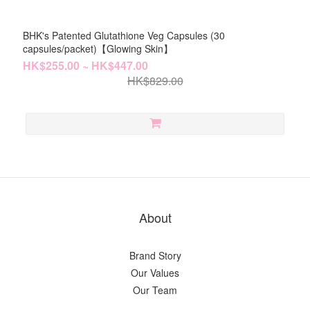
BHK's Patented Glutathione Veg Capsules (30
capsules/packet)【Glowing Skin】
HK$255.00 ~ HK$447.00
HK$829.00
About
Brand Story
Our Values
Our Team