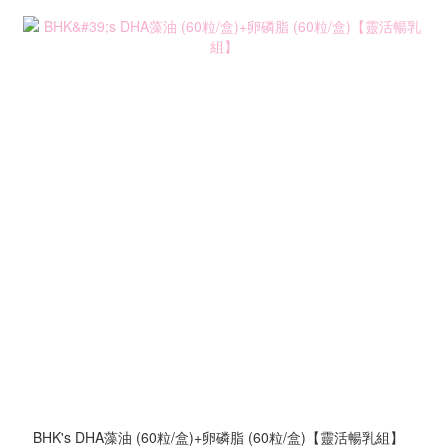
BHK's DHA藻油 (60粒/盒)+卵磷脂 (60粒/盒)【靈活暢乳組】