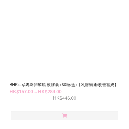
BHK's 孕媽咪卵磷脂 軟膠囊 (60粒/盒)【乳腺暢通/改善塞奶】
HK$157.00 ~ HK$284.00
HK$446.00