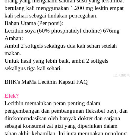
orang yang mengalami saluran susu yang tersumbat 
berulang kali menggunakan 1.200 mg lesitin empat 
kali sehari sebagai tindakan pencegahan.
Bahan Utama (Per porsi):
Lecithin soya (60% phosphatidyl choline) 676mg
Arahan:
Ambil 2 softgels sekaligus dua kali sehari setelah 
makan.
Untuk hasil yang lebih baik, ambil 2 softgels 
sekaligus tiga kali sehari.
ID: Q0070
BHK's
 MaMa Lecithin Kapsul FAQ
Efek?
Lecithin memainkan peran penting dalam 
pengembangan dan pembangunan fleksibel bayi, dan 
direkomendasikan oleh banyak dokter dan sarjana 
sebagai konsumsi zat gizi yang diperlukan dalam 
tahap akhir kehamilan. Ini juga merupakan penolong 