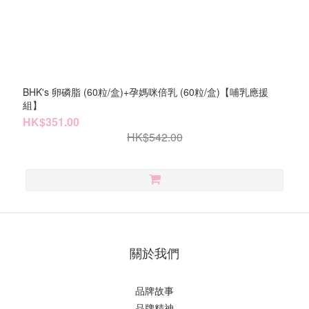
BHK's 卵磷脂 (60粒/盒)+孕媽咪倍乳 (60粒/盒)【哺乳應援
組】
HK$351.00
HK$542.00
關於我們
品牌故事
品牌精神