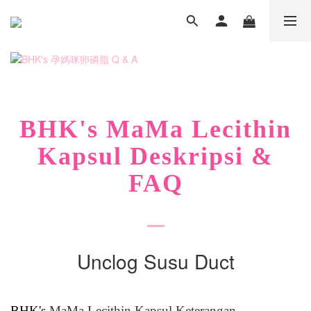
BHK's
MaMa Lecithin
Kapsul Deskripsi &
FAQ
Unclog Susu Duct
BHK's
MaMa Lecithin Kapsul Keterangan