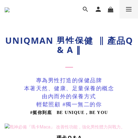
UNIQMAN 男性保健
∥
產品Q
& A
∥
專為男性打造的保健品牌
本著天然、健康、足量保養的概念
由內而外的保養方式
輕鬆
照顧 #
獨一無二的你
#挺你到底 BE UNIQUE，BE YOU
瑪卡 Q & A