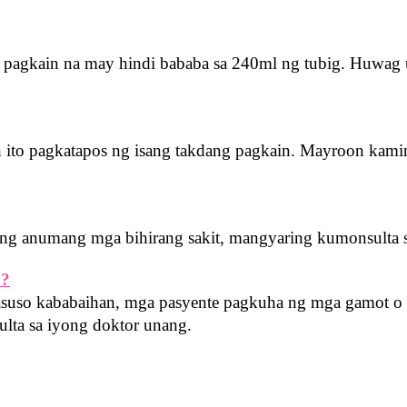
 pagkain na may hindi bababa sa 240ml ng tubig. Huwag ub
ito pagkatapos ng isang takdang pagkain. Mayroon kamin
ng anumang mga bihirang sakit, mangyaring kumonsulta s
o?
pasuso kababaihan, mga pasyente pagkuha ng mga gamot o 
lta sa iyong doktor unang.