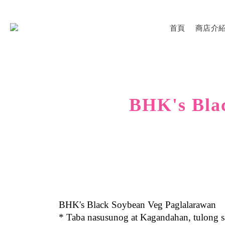
首頁
商店介
BHK's Bla
BHK's Black Soybean Veg Paglalarawan
* Taba nasusunog at Kagandahan, tulong sa