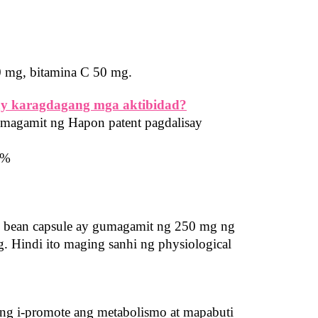
0 mg, bitamina C 50 mg.
ay karagdagang mga aktibidad?
umagamit ng Hapon patent pagdalisay 
8%
k bean capsule ay gumagamit ng 250 mg ng 
. Hindi ito maging sanhi ng physiological 
ong i-promote ang metabolismo at mapabuti 