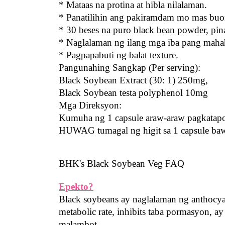
* Mataas na protina at hibla nilalaman.
* Panatilihin ang pakiramdam mo mas bu
* 30 beses na puro black bean powder, pin
* Naglalaman ng ilang mga iba pang mahah
* Pagpapabuti ng balat texture.
Pangunahing Sangkap (Per serving):
Black Soybean Extract (30: 1) 250mg,
Black Soybean testa polyphenol 10mg
Mga Direksyon:
Kumuha ng 1 capsule araw-araw pagkatapo
HUWAG tumagal ng higit sa 1 capsule baw
BHK's Black Soybean Veg FAQ
Epekto?
Black soybeans ay naglalaman ng anthocyani
metabolic rate, inhibits taba pormasyon, 
malambot.