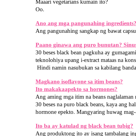
Maaari vegetarians kumain ito?
Oo.
Ano ang mga pangunahing ingredients
Ang pangunahing sangkap ng bawat capsule
Paano ginawa ang puro bunutan? Sinus
30 beses black bean pagkuha ay gumagamit
teknolohiya upang i-extract mataas na kon
 Hindi namin nasubukan sa kabilang banda,
Magkano isoflavone sa itim beans?
Ito makakaapekto sa hormones?
Ang aming mga itim na beans naglalaman n
30 beses na puro black beans, kaya ang hal
hormone epekto. Mangyaring huwag mag-s
Ito ba ay katulad ng black bean tubig?
Ang produktong ito ay isang tambalang ing