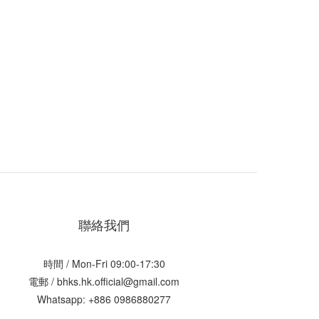
聯絡我們
時間 / Mon-Fri 09:00-17:30
電郵 / bhks.hk.official@gmail.com
Whatsapp: +886 0986880277