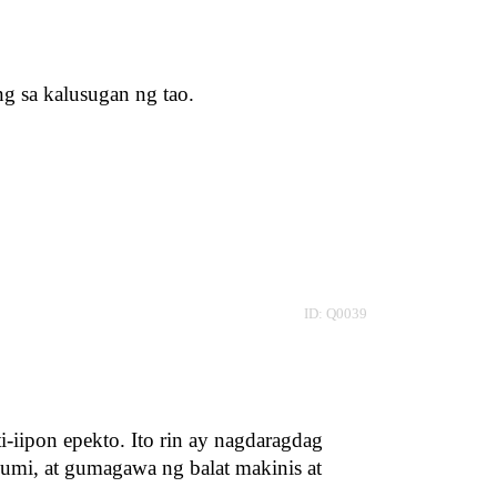
g sa kalusugan ng tao.
ID: Q0039
-iipon epekto. Ito rin ay nagdaragdag 
umi, at gumagawa ng balat makinis at 