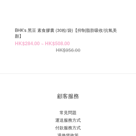
BHK's 黑豆 素食膠囊 (30粒/袋)【抑制脂肪吸收/抗氧美
顏】
HK$284.00 ~ HK$508.00
HK$956.00
顧客服務
常見問題
運送服務方式
付款服務方式
退換貨政策