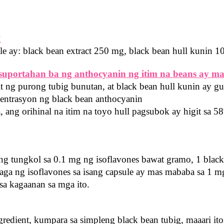
?
 ay: black bean extract 250 mg, black bean hull kunin 1
uportahan ba ng anthocyanin ng itim na beans ay m
 ng purong tubig bunutan, at black bean hull kunin ay g
sentrasyon ng black bean anthocyanin
 ang orihinal na itim na toyo hull pagsubok ay higit sa 5
g tungkol sa 0.1 mg ng isoflavones bawat gramo, 1 blac
aga ng isoflavones sa isang capsule ay mas mababa sa 1 mg
a kagaanan sa mga ito.
redient, kumpara sa simpleng black bean tubig, maaari it