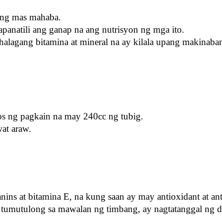
ong mas mahaba.
apanatili ang ganap na ang nutrisyon ng mga ito.
alagang bitamina at mineral na ay kilala upang makinaban
s ng pagkain na may 240cc ng tubig.
at araw.
ns at bitamina E, na kung saan ay may antioxidant at anti
ay tumutulong sa mawalan ng timbang, ay nagtatanggal ng d