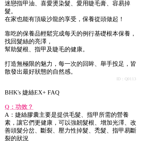
迷戀指甲油、喜愛燙染髮、愛用睫毛膏、容易掉
髮。
在家也能有頂級沙龍的享受，保養從頭做起！
靠吃的保養品輕鬆完成每天的例行基礎根本保養，
找回髮絲的亮澤，
幫助髮根、指甲及睫毛的健康。
打造無極限的魅力，每一次的回眸、舉手投足，皆
散發出最好狀態的自然感。
ID：Q0113
BHK's 婕絲EX+ FAQ
Q：功效？
A：婕絲膠囊主要是提供毛髮、指甲所需的營養
素，讓它們更健康，可以強韌髮根、增加光澤、改
善頭髮分岔、斷裂、壓力性掉髮、禿髮、指甲易斷
裂的狀況