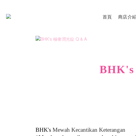
首頁
商店介
BHK's
BHK's
Mewah Kecantikan Keterangan