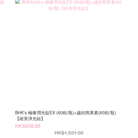
】
BHK's 極奢潤光錠EX (60粒/瓶)+越桔熊果素(60粒/瓶)
【絕美淨光組】
HK$858.00
HK$1,531.00