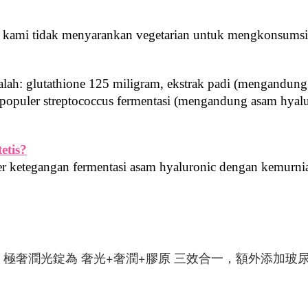
 kami tidak menyarankan vegetarian untuk mengkonsumsi 
h: glutathione 125 miligram, ekstrak padi (mengandung a
 populer streptococcus fermentasi (mengandung asam hyalu
etis?
 ketegangan fermentasi asam hyaluronic dengan kemurnia
。
極奢潤光錠為 奢光+奢潤+膠原 三效合一，額外添加玻