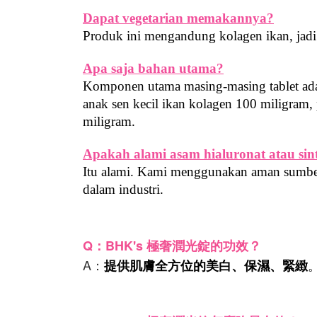
Dapat vegetarian memakannya?
Produk ini mengandung kolagen ikan, jadi
Apa saja bahan utama?
Komponen utama masing-masing tablet adala
anak sen kecil ikan kolagen 100 miligram,
miligram.
Apakah alami asam hialuronat atau sint
Itu alami. Kami menggunakan aman sumber
dalam industri.
Q：BHK's 極奢潤光錠的功效？
A：
提供肌膚全方位的美白、保濕、緊緻