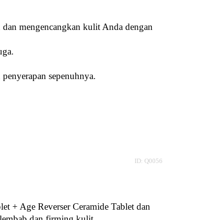
n dan mengencangkan kulit Anda dengan
uga.
n penyerapan sepenuhnya.
ID: Q0056
t + Age Reverser Ceramide Tablet dan 
embab dan firming kulit.