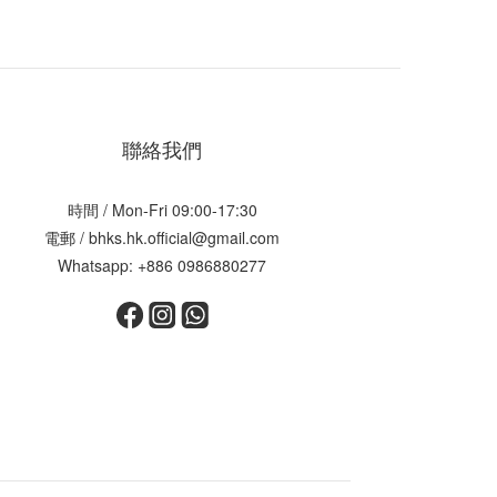
聯絡我們
時間 / Mon-Fri 09:00-17:30
電郵 / bhks.hk.official@gmail.com
Whatsapp: +886 0986880277