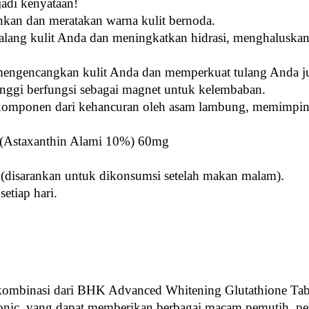
adi kenyataan!
an dan meratakan warna kulit bernoda.
ang kulit Anda dan meningkatkan hidrasi, menghaluska
 mengencangkan kulit Anda dan memperkuat tulang Anda j
nggi berfungsi sebagai magnet untuk kelembaban.
 komponen dari kehancuran oleh asam lambung, memimpi
s (Astaxanthin Alami 10%) 60mg
an (disarankan untuk dikonsumsi setelah makan malam).
setiap hari.
kombinasi dari BHK Advanced Whitening Glutathione Table
nic, yang dapat memberikan berbagai macam pemutih, pel