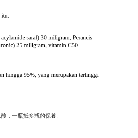
itu.
cylamide saraf) 30 miligram, Perancis 
ronic) 25 miligram, vitamin C50 
n hingga 95%, yang merupakan tertinggi 
尿酸，一瓶抵多瓶的保養。