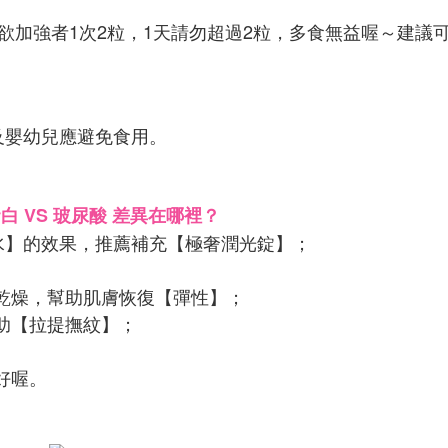
欲加強者1次2粒，1天請勿超過2粒，多食無益喔～建議
及嬰幼兒應避免食用。
蛋白 VS 玻尿酸 差異在哪裡？
水】的效果，推薦補充【極奢潤光錠】；
乾燥，幫助肌膚恢復【彈性】；
助【拉提撫紋】；
好喔。