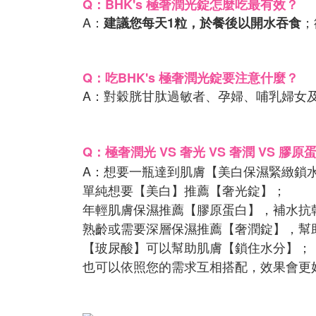
Q：BHK's 極奢潤光錠怎麼吃最有效？
A：
；
建議您每天1粒，於餐後以開水吞食
Q：吃BHK's 極奢潤光錠要注意什麼？
A：對穀胱甘肽過敏者、孕婦、哺乳婦女
Q：極奢潤光 VS 奢光 VS 奢潤 VS 膠原
A：想要一瓶達到肌膚【美白保濕緊緻鎖
單純想要【美白】推薦【奢光錠】；
年輕肌膚保濕推薦【膠原蛋白】，補水抗
熟齡或需要深層保濕推薦【奢潤錠】，幫
【玻尿酸】可以幫助肌膚【鎖住水分】；
也可以依照您的需求互相搭配，效果會更