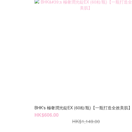
BHK's 極奢潤光錠EX (60粒/瓶)【一瓶打造全效美肌
HK$606.00
HK$1,149.00