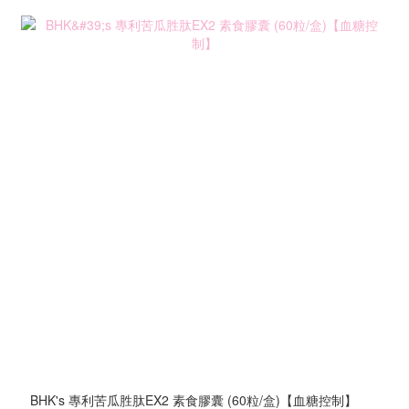
BHK's 專利苦瓜胜肽EX2 素食膠囊 (60粒/盒)【血糖控制】