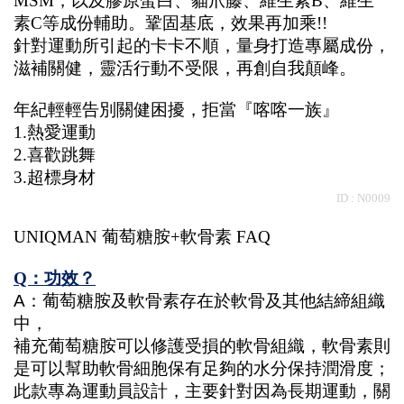
MSM，以及膠原蛋白、貓爪藤、維生素B、維生
素C等成份輔助。鞏固基底，效果再加乘!!
針對運動所引起的卡卡不順，量身打造專屬成份，
滋補關健，靈活行動不受限，再創自我顛峰。
年紀輕輕告別關健困擾，拒當『喀喀一族』
1.熱愛運動
2.喜歡跳舞
3.超標身材
ID : N0009
UNIQMAN 葡萄糖胺+軟骨素 FAQ
Q：功效？
A：葡萄糖胺及軟骨素存在於軟骨及其他結締組織
中，
補充葡萄糖胺可以修護受損的軟骨組織，軟骨素則
是可以幫助軟骨細胞保有足夠的水分保持潤滑度；
此款專為運動員設計，主要針對因為長期運動，關