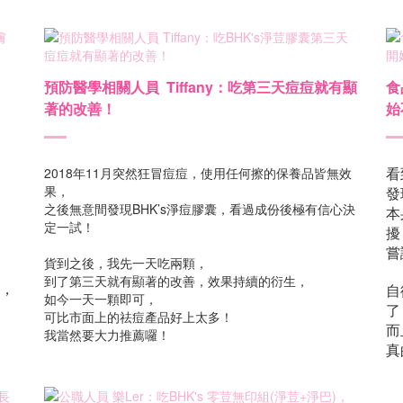
預防醫學相關人員 Tiffany：吃第三天痘痘就有顯
食
著的改善！
始
，
看
2018年11月突然狂冒痘痘，使用任何擦的保養品皆無效
果，
發
之後無意間發現BHK’s淨痘膠囊，看過成份後極有信心決
本
定一試！
擾
嘗
貨到之後，我先一天吃兩顆，
到了第三天就有顯著的改善，效果持續的衍生，
了，
自
如今一天一顆即可，
了
可比市面上的祛痘產品好上太多！
而
我當然要大力推薦囉！
真