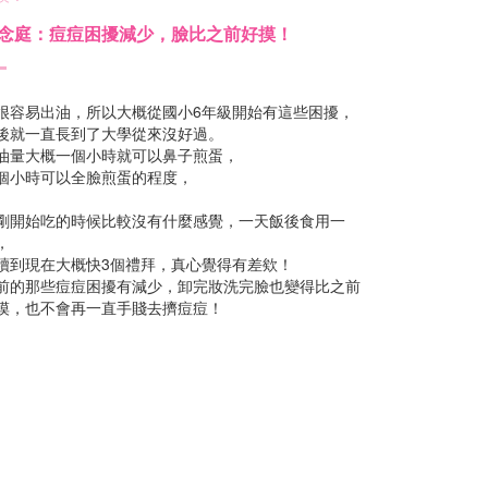
念庭：痘痘困擾減少，臉比之前好摸！
很容易出油，所以大概從國小6年級開始有這些困擾，
後就一直長到了大學從來沒好過。
油量大概一個小時就可以鼻子煎蛋，
個小時可以全臉煎蛋的程度，
剛開始吃的時候比較沒有什麼感覺，一天飯後食用一
，
續到現在大概快3個禮拜，真心覺得有差欸！
前的那些痘痘困擾有減少，卸完妝洗完臉也變得比之前
摸，也不會再一直手賤去擠痘痘！