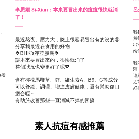
李思嫺 Si-Xian：本來要冒出來的痘痘很快就消
呂
了！
，
我
然
最近熬夜、壓力大，臉上很容易冒出有的沒的😫
出
分享我最近在食用的好物
兩
🌟BHK’s淨荳膠囊🌟
讓本來要冒出來的，很快就消了
。
我
整個狀況也變更好了呢💖
顆
好看
連
含有檸檬馬鞭草、鋅、維生素A、B6、C等成分
之
可以舒緩、調理、增進皮膚健康，還有幫助傷口
好
癒合喔～
有助於改善那些一直消滅不掉的困擾
素人抗痘有感推薦