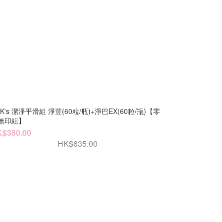
HK's 潔淨平滑組 淨荳(60粒/瓶)+淨巴EX(60粒/瓶)【零
無印組】
$380.00
HK$635.00