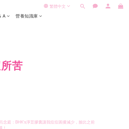
繁體中文
& A
營養知識庫
痘所苦