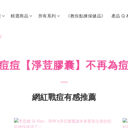
紹
精選商品
所有系列
《教你點揀保健品》
產品 Q 
痘痘【淨荳膠囊】不再為
網紅戰痘有感推薦