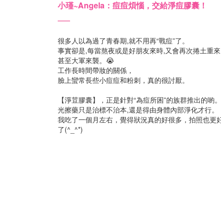
小瑾~Angela：痘痘煩惱，交給淨痘膠囊！
很多人以為過了青春期,就不用再“戰痘”了。
事實卻是,每當熬夜或是好朋友來時,又會再次捲土重來
甚至大軍來襲。😭
工作長時間帶妝的關係，
臉上蠻常長些小痘痘和粉刺，真的很討厭。
【淨荳膠囊】，正是針對“為痘所困”的族群推出的喲
光擦藥只是治標不治本,還是得由身體內部淨化才行。
我吃了一個月左右，覺得狀況真的好很多，拍照也更
了(^_^*)