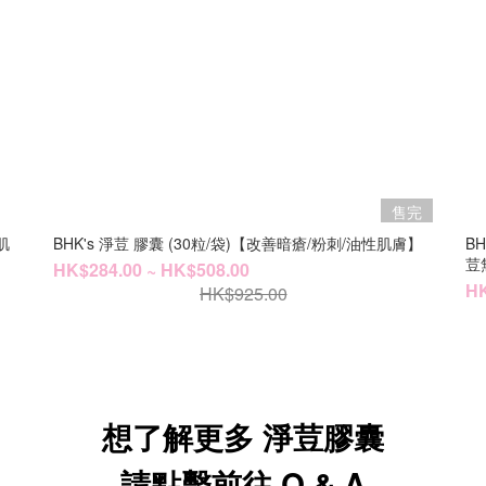
售完
肌
BHK's 淨荳 膠囊 (30粒/袋)【改善暗瘡/粉刺/油性肌膚】
B
荳
HK$284.00 ~ HK$508.00
HK
HK$925.00
想了解更多 淨荳膠囊
請點擊前往 Q & A