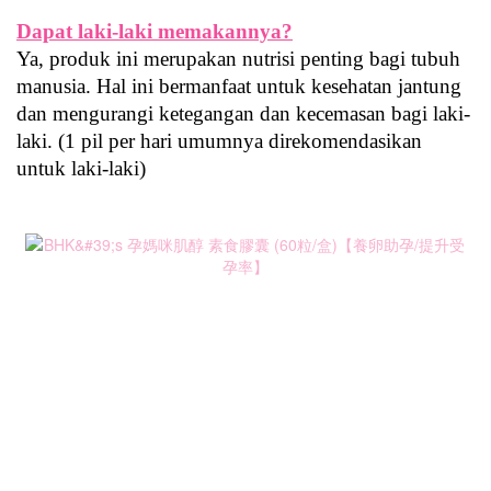
Dapat laki-laki memakannya?
Ya, produk ini merupakan nutrisi penting bagi tubuh 
manusia. Hal ini bermanfaat untuk kesehatan jantung 
dan mengurangi ketegangan dan kecemasan bagi laki-
laki. (1 pil per hari umumnya direkomendasikan 
untuk laki-laki)