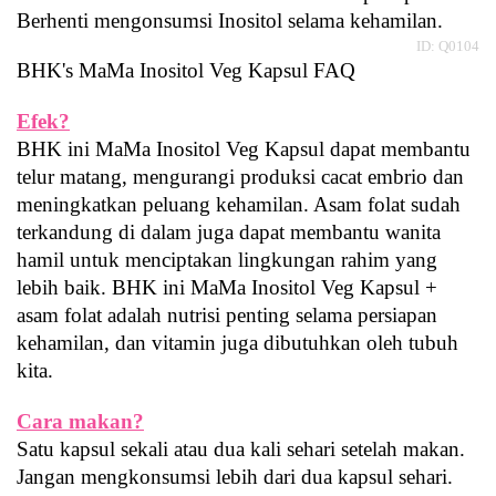
Berhenti mengonsumsi Inositol selama kehamilan.
ID: Q0104
BHK's
 MaMa Inositol Veg Kapsul FAQ
Efek?
BHK ini MaMa Inositol Veg Kapsul dapat membantu 
telur matang, mengurangi produksi cacat embrio dan 
meningkatkan peluang kehamilan. Asam folat sudah 
terkandung di dalam juga dapat membantu wanita 
hamil untuk menciptakan lingkungan rahim yang 
lebih baik. BHK ini MaMa Inositol Veg Kapsul + 
asam folat adalah nutrisi penting selama persiapan 
kehamilan, dan vitamin juga dibutuhkan oleh tubuh 
kita.
Cara makan?
Satu kapsul sekali atau dua kali sehari setelah makan. 
Jangan mengkonsumsi lebih dari dua kapsul sehari.