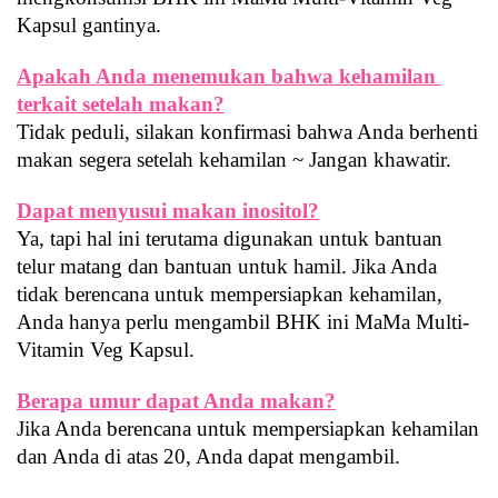
Kapsul gantinya.
Apakah Anda menemukan bahwa kehamilan 
terkait setelah makan?
Tidak peduli, silakan konfirmasi bahwa Anda berhenti 
makan segera setelah kehamilan ~ Jangan khawatir.
Dapat menyusui makan inositol?
Ya, tapi hal ini terutama digunakan untuk bantuan 
telur matang dan bantuan untuk hamil. Jika Anda 
tidak berencana untuk mempersiapkan kehamilan, 
Anda hanya perlu mengambil BHK ini MaMa Multi-
Vitamin Veg Kapsul.
Berapa umur dapat Anda makan?
Jika Anda berencana untuk mempersiapkan kehamilan 
dan Anda di atas 20, Anda dapat mengambil.