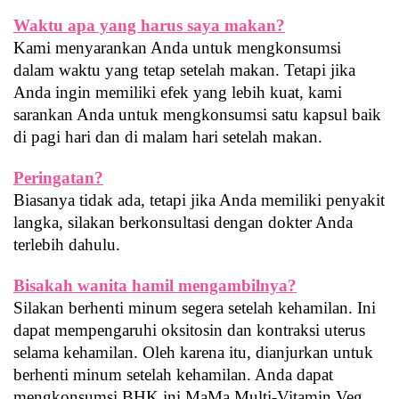
Waktu apa yang harus saya makan?
Kami menyarankan Anda untuk mengkonsumsi 
dalam waktu yang tetap setelah makan. Tetapi jika 
Anda ingin memiliki efek yang lebih kuat, kami 
sarankan Anda untuk mengkonsumsi satu kapsul baik 
di pagi hari dan di malam hari setelah makan.
Peringatan?
Biasanya tidak ada, tetapi jika Anda memiliki penyakit 
langka, silakan berkonsultasi dengan dokter Anda 
terlebih dahulu.
Bisakah wanita hamil mengambilnya?
Silakan berhenti minum segera setelah kehamilan. Ini 
dapat mempengaruhi oksitosin dan kontraksi uterus 
selama kehamilan. Oleh karena itu, dianjurkan untuk 
berhenti minum setelah kehamilan. Anda dapat 
mengkonsumsi BHK ini MaMa Multi-Vitamin Veg 