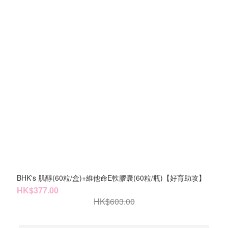
BHK's 肌醇(60粒/盒)+維他命E軟膠囊(60粒/瓶)【好育助攻】
HK$377.00
HK$603.00