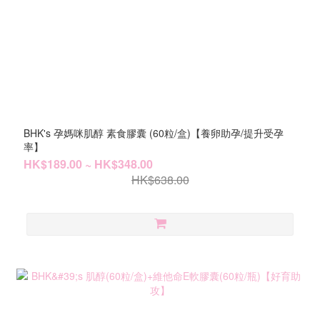
BHK's 孕媽咪肌醇 素食膠囊 (60粒/盒)【養卵助孕/提升受孕
率】
HK$189.00 ~ HK$348.00
HK$638.00